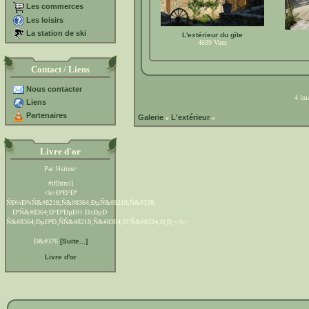
Les commerces
Les loisirs
La station de ski
L'extérieur du gîte
4639
Vues
Contact / Liens
Nous contacter
4 ima
Liens
Partenaires
Galerie
L'extérieur
»
»
Livre d'or
Par
Visiteur
#if[html]
<b>ÐºÐ°Ðº
ÑÐ¼Ð¾Ñ&#8218;Ñ&#8364;ÐµÑ&#8218;Ñ&#338;
ÐºÑ&#8364;Ð°ÐºÐµÐ½ Ð±ÐµÐ·
Ñ&#8364;ÐµÐ³Ð¸ÑÑ&#8218;Ñ&#8364;Ð°Ñ&#8224;Ð¸Ð¸</b>
Ð&#376
[Suite...]
Livre d'or