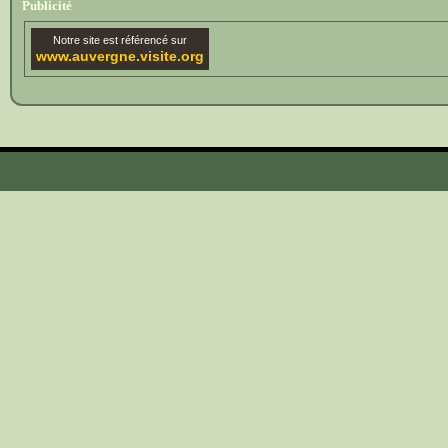
Publicité
Notre site est référencé sur
www.auvergne.visite.org