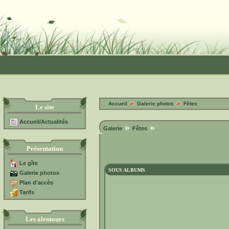
Accueil
Galerie photos
Fêtes
Le site
Accueil/Actualités
»
»
Galerie
Fêtes
Présentation
Le gîte
SOUS ALBUMS
Galerie photos
Plan d'accès
Tarifs
Les alentours