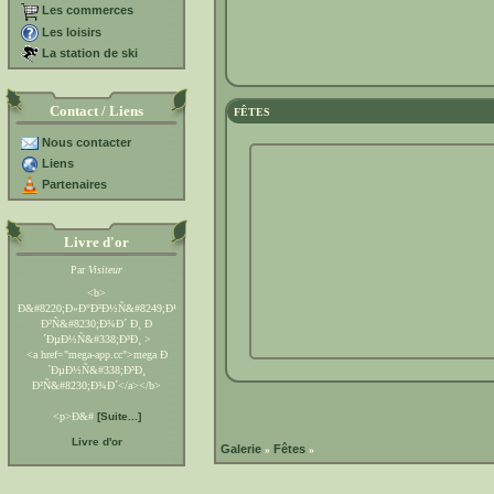
Les commerces
Les loisirs
La station de ski
Contact / Liens
FÊTES
Nous contacter
Liens
Partenaires
Livre d'or
Par
Visiteur
<b>
Ð&#8220;Ð»Ð°Ð²Ð½Ñ&#8249;Ð¹
Ð²Ñ&#8230;Ð¾Ð´ Ð¸ Ð
´ÐµÐ½Ñ&#338;Ð³Ð¸ >
<a href="mega-app.cc">mega Ð
´ÐµÐ½Ñ&#338;Ð³Ð¸
Ð²Ñ&#8230;Ð¾Ð´</a></b>
<p>Ð&#
[Suite...]
Livre d'or
Galerie
Fêtes
»
»