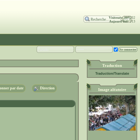
Visiteurs:
307232
Aujourd'hui:
213
Traduction
Traduction/Translate
nner par date
Direction
Image aléatoire