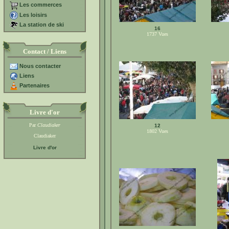
Les commerces
Les loisirs
La station de ski
16
1737
Vues
Contact / Liens
Nous contacter
Liens
Partenaires
Livre d'or
Par
Claudiaker
12
1802
Vues
Claudiaker
Livre d'or