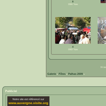
8
1866
Vues
4
1869
Vues
16 ima
Galerie
Fêtes
Palhas 2009
»
»
»
Publicité
Notre site est référencé sur
www.auvergne.visite.org