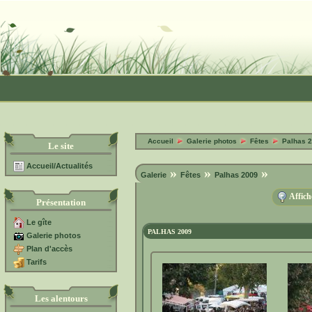
Accueil
Galerie photos
Fêtes
Palhas 
Le site
Accueil/Actualités
»
»
»
Galerie
Fêtes
Palhas 2009
Affich
Présentation
Le gîte
PALHAS 2009
Galerie photos
Plan d'accès
Tarifs
Les alentours