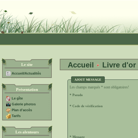
Accueil
Livre d'or
Le site
Accueil/Actualités
AJOUT MESSAGE
Les champs marqués * sont obligatoires!
Présentation
* Pseudo
Le gîte
Galerie photos
* Code de vérification
Plan d'accès
Tarifs
Les alentours
* Message