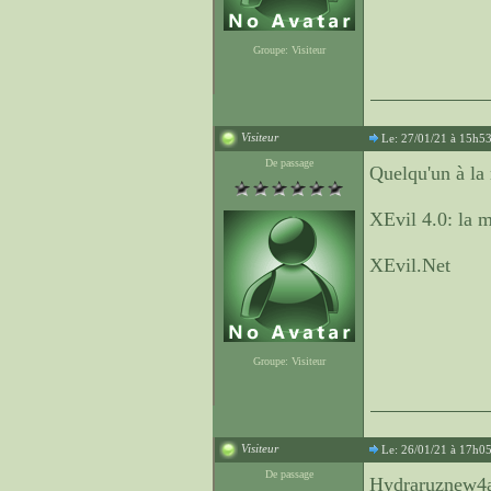
Groupe: Visiteur
Visiteur
Le: 27/01/21 à 15h5
De passage
Quelqu'un à l
XEvil 4.0: la m
XEvil.Net
Groupe: Visiteur
Visiteur
Le: 26/01/21 à 17h0
De passage
Hydraruznew4a