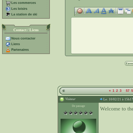
Les commerces
Les loisirs
La station de ski
Contact / Liens
Nous contacter
Liens
Partenaires
...
«
1
2
3
57
5
Visiteur
Le: 10/02/21 à 15h1
De passage
Welcome to the