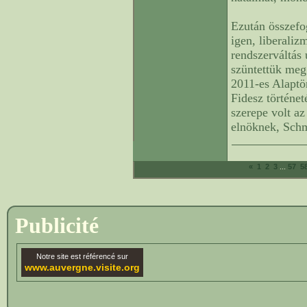
Ezután összefo
igen, liberali
rendszerváltás 
szüntettük meg
2011-es Alaptö
Fidesz történet
szerepe volt a
elnöknek, Schm
...
«
1
2
3
57
5
Publicité
Notre site est référencé sur
www.auvergne.visite.org