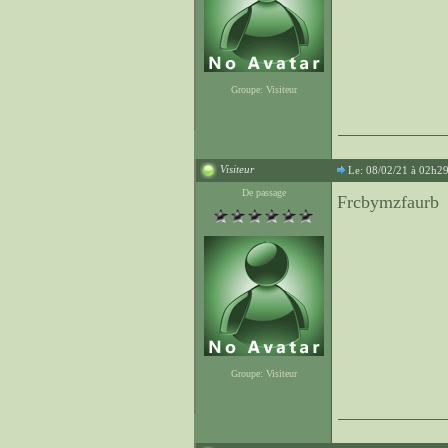
Groupe: Visiteur
Visiteur
Le: 08/02/21 à 02h2
De passage
Frcbymzfaurb
Groupe: Visiteur