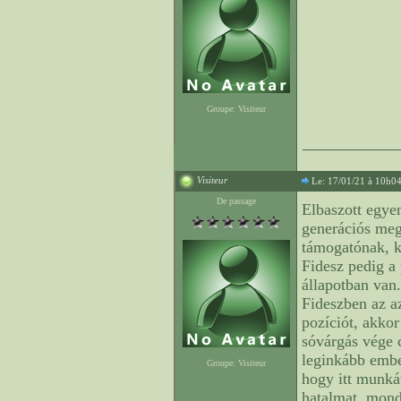
Groupe: Visiteur
Visiteur
Le: 17/01/21 à 10h0
De passage
Elbaszott egyen
generációs megú
támogatónak, k
Fidesz pedig a 
állapotban van
Fideszben az a
pozíciót, akko
sóvárgás vége c
leginkább embe
Groupe: Visiteur
hogy itt munká
hatalmat, mond