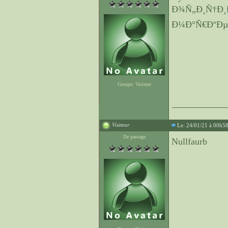
Ð¾Ñ„Ð¸Ñ†Ð¸
Ð¼Ð°Ñ€ÐºÐµ
Groupe: Visiteur
Visiteur
Le: 24/01/21 à 00h5
De passage
Nullfaurb