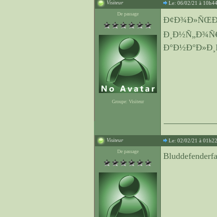
Visiteur
Le: 06/02/21 à 10h4
De passage
Ð¢Ð¾Ð»ÑŒÐº
Ð¸Ð½Ñ„Ð¾Ñ€
Ð°Ð½Ð°Ð»Ð¸Ñ
Groupe: Visiteur
Visiteur
Le: 02/02/21 à 01h2
De passage
Bluddefenderf