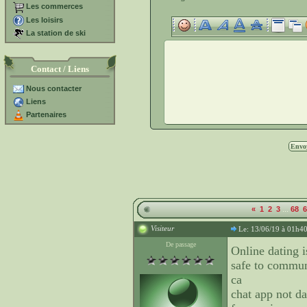
Les commerces
Les loisirs
La station de ski
Contact / Liens
Nous contacter
Liens
Partenaires
...
«
1
2
3
68
6
Visiteur
Le: 13/06/19 à 01h4
De passage
Online dating i
safe to communi
ca
chat app not da