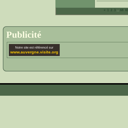
...
«
1
2
3
68
6
Publicité
Notre site est référencé sur
www.auvergne.visite.org