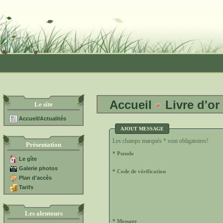
Accueil
Livre d'or
Le site
Accueil/Actualités
AJOUT MESSAGE
Les champs marqués * sont obligatoires!
Présentation
* Pseudo
Le gîte
Galerie photos
* Code de vérification
Plan d'accès
Tarifs
Les alentours
* Message