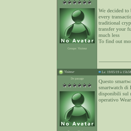
We decided to
every transacti
traditional cry
transfer your 
much less
To find out mo
Groupe: Visiteur
Visiteur
Le: 19/05/19 à 15h5
De passage
Questo smartwat
smartwatch di 
disponibili sul
operativo Wear 