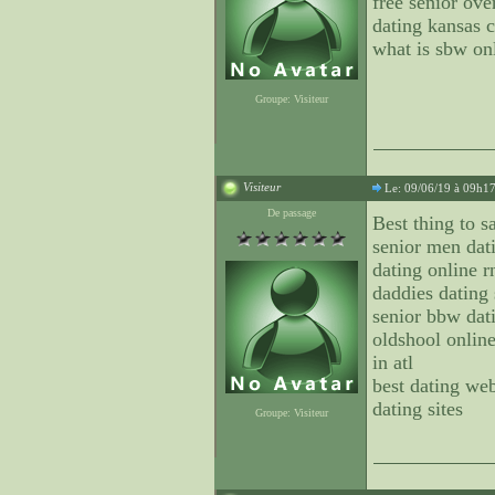
free senior ove
dating kansas c
what is sbw onl
Groupe: Visiteur
Visiteur
Le: 09/06/19 à 09h1
De passage
Best thing to s
senior men dat
dating online 
daddies dating 
senior bbw dati
oldshool online
in atl
best dating web
dating sites
Groupe: Visiteur