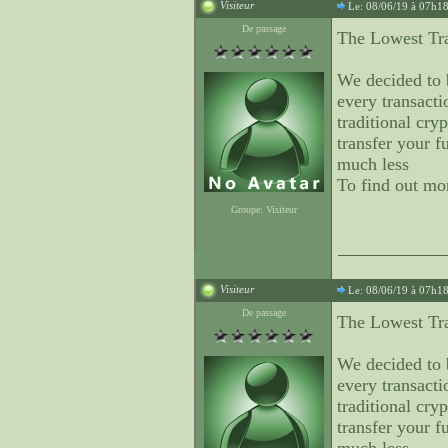
Visiteur
Le: 08/06/19 à 07h1
De passage
The Lowest Tra
We decided to
every transacti
traditional cry
transfer your 
much less
To find out mo
Groupe: Visiteur
Visiteur
Le: 08/06/19 à 07h1
De passage
The Lowest Tra
We decided to
every transacti
traditional cry
transfer your 