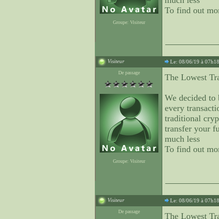
much less
To find out mo
Groupe: Visiteur
Visiteur
Le: 08/06/19 à 07h1
De passage
The Lowest Tra
We decided to
every transacti
traditional cry
transfer your 
much less
To find out mo
Groupe: Visiteur
Visiteur
Le: 08/06/19 à 07h1
De passage
The Lowest Tra