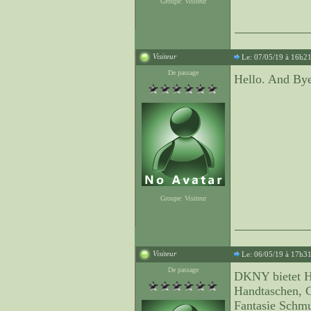
Groupe: Visiteur
Visiteur
Le: 07/05/19 à 16h2
De passage
Hello. And By
Groupe: Visiteur
Visiteur
Le: 06/05/19 à 17h3
De passage
DKNY bietet H
Handtaschen, 
Fantasie Schmu