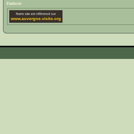
Publicité
Notre site est référencé sur
www.auvergne.visite.org