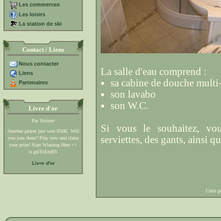
Les commerces
Les loisirs
La station de ski
Contact / Liens
Nous contacter
La salle d'eau comprend :
Liens
sa cabine de douche multi-
Partenaires
son lavabo
son W.C.
Livre d'or
Par
Visiteur
Si vous le souhaitez, vou
Another player just won 850K. Will
serviettes, des gants, ainsi q
you join them? Play now and claim
your prize! Start Winning Here =>
is.gd/EtEmRV
Livre d'or
Cette p