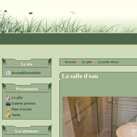
Accueil
Le gite
La salle d'eau
Le site
Accueil/Actualités
La salle d'eau
Présentation
Le gîte
Galerie photos
Plan d'accès
Tarifs
Les alentours