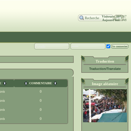
Visiteurs:
307167
Aujourd'hui:
148
Traduction
Traduction/Translate
E
COMMENTAIRE
Image aléatoire
avis
0
avis
0
avis
0
avis
0