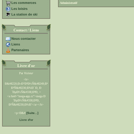
Les commerces
Administratif
Les loisirs
La station de ski
Contact / Liens
Nous contacter
Liens
Partenaires
Livre d'or
Par
Visiteur
<b>
Ð&#8220;Ð»Ð°Ð²Ð½Ñ&#8249;Ð¹
Ð²Ñ&#8230;Ð¾Ð´ Ð¸ Ð
´ÐµÐ½Ñ&#338;Ð³Ð¸ >
<a href="mega-app.cc">mega Ð
´ÐµÐ½Ñ&#338;Ð³Ð¸
Ð²Ñ&#8230;Ð¾Ð´</a></b>
<p>Ð&#
[Suite...]
Livre d'or