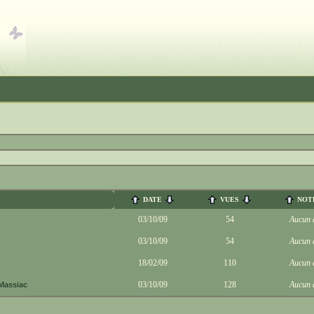
DATE
VUES
NOT
03/10/09
54
Aucun 
03/10/09
54
Aucun 
18/02/09
110
Aucun 
03/10/09
128
Aucun 
Massiac