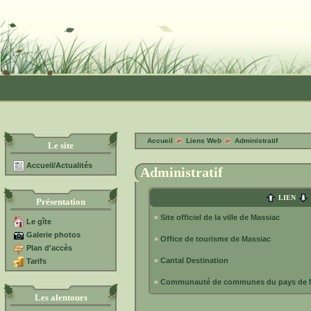
Accueil
Liens Web
Administratif
Le site
Accueil/Actualités
Administratif
LIEN
Présentation
»
Site officiel de la ville de Massiac
Le gîte
Galerie photos
»
Office de tourisme de Massiac
Plan d'accès
»
Cantal Destination
Tarifs
»
Communauté de communes du pays de 
Les alentours