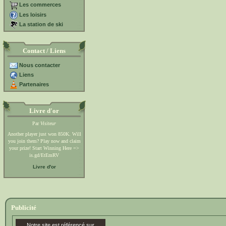
Les commerces
Les loisirs
La station de ski
Contact / Liens
Nous contacter
Liens
Partenaires
Livre d'or
Par
Visiteur
Another player just won 850K. Will
you join them? Play now and claim
your prize! Start Winning Here =>
is.gd/EtEmRV
Livre d'or
Publicité
Notre site est référencé sur