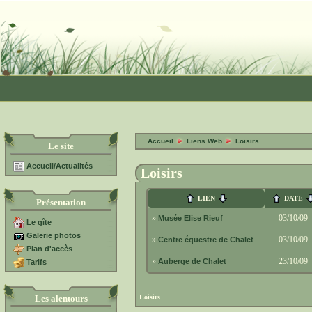
Accueil
Liens Web
Loisirs
Le site
Accueil/Actualités
Loisirs
LIEN
DATE
Présentation
»
03/10/09
Musée Elise Rieuf
Le gîte
Galerie photos
»
03/10/09
Centre équestre de Chalet
Plan d'accès
»
23/10/09
Auberge de Chalet
Tarifs
Loisirs
Les alentours