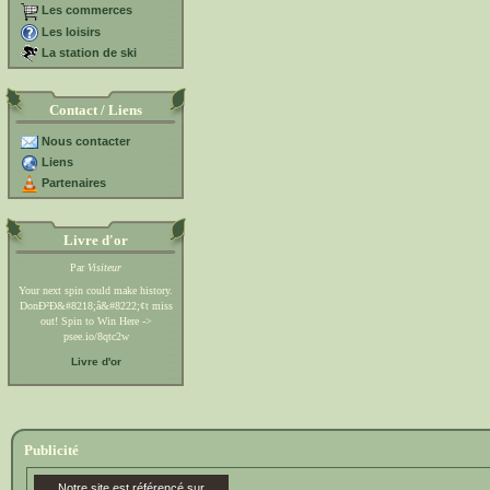
Les commerces
Les loisirs
La station de ski
Contact / Liens
Nous contacter
Liens
Partenaires
Livre d'or
Par
Visiteur
Your next spin could make history.
DonÐ²Ð&#8218;â&#8222;¢t miss
out! Spin to Win Here ->
psee.io/8qtc2w
Livre d'or
Publicité
Notre site est référencé sur