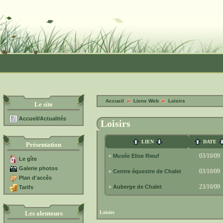
Accueil
Liens Web
Loisirs
Le site
Accueil/Actualités
Loisirs
LIEN
DATE
Présentation
»
03/10/09
Musée Elise Rieuf
Le gîte
Galerie photos
»
03/10/09
Centre équestre de Chalet
Plan d'accès
»
23/10/09
Auberge de Chalet
Tarifs
Loisirs
Les alentours