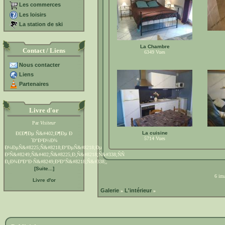
Les commerces
Les loisirs
La station de ski
La Chambre
Contact / Liens
6349
Vues
Nous contacter
Liens
Partenaires
Livre d'or
Par
Visiteur
La cuisine
Ð£Ð¶Ðµ Ñ&#402;Ð¶Ðµ Ð
5714
Vues
´Ð°Ð²Ð½Ð¾
Ð¼ÐµÑ&#8225;Ñ&#8218;Ð°ÐµÑ&#8218;Ðµ
Ð²Ñ&#8249;Ñ&#402;Ñ&#8225;Ð¸Ñ&#8218;Ñ&#338;ÑÑ
Ð¿Ð¾ÐºÐ°Ð·Ñ&#8249;Ð²Ð°Ñ&#8218;Ñ&#338;,
[Suite...]
6 ima
Livre d'or
Galerie
L'intérieur
»
»