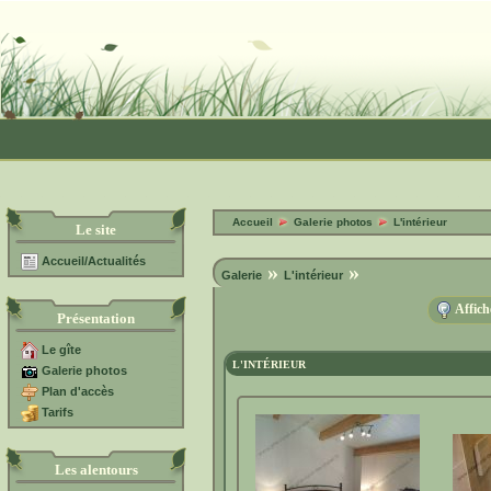
Accueil
Galerie photos
L'intérieur
Le site
Accueil/Actualités
»
»
Galerie
L'intérieur
Affich
Présentation
Le gîte
L'INTÉRIEUR
Galerie photos
Plan d'accès
Tarifs
Les alentours