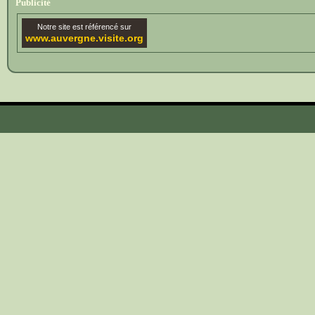
Publicité
Notre site est référencé sur
www.auvergne.visite.org