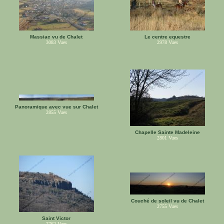
Massiac vu de Chalet
Le centre equestre
3083
Vues
2978
Vues
Panoramique avec vue sur Chalet
2855
Vues
Chapelle Sainte Madeleine
2801
Vues
Couché de soleil vu de Chalet
2755
Vues
Saint Victor
2762
Vues