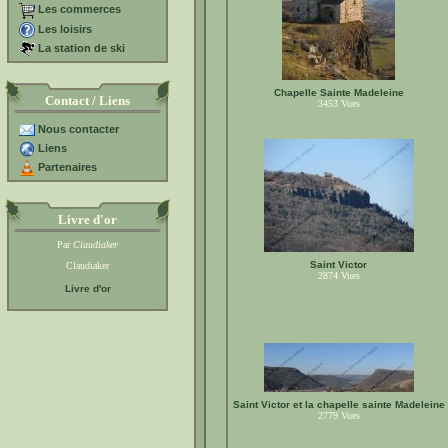
Les commerces
Les loisirs
La station de ski
Chapelle Sainte Madeleine
Contact / Liens
3453
Vues
Nous contacter
Liens
Partenaires
Livre d'or
Par
Claudiaker
Saint Victor
Claudiaker
2874
Vues
Livre d'or
Saint Victor et la chapelle sainte Madeleine
2779
Vues