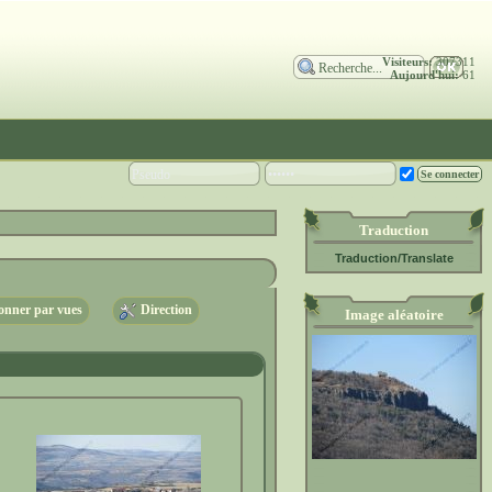
Visiteurs:
307311
Aujourd'hui:
61
Traduction
Traduction/Translate
nner par vues
Direction
Image aléatoire