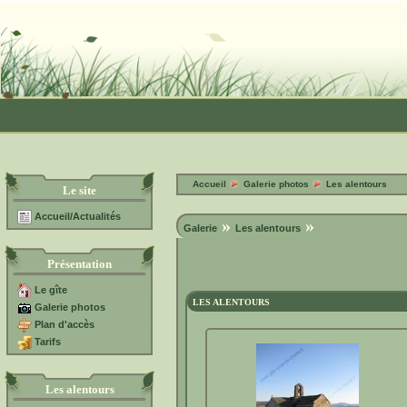
Accueil
Galerie photos
Les alentours
Le site
Accueil/Actualités
»
»
Galerie
Les alentours
Présentation
Le gîte
LES ALENTOURS
Galerie photos
Plan d'accès
Tarifs
Les alentours