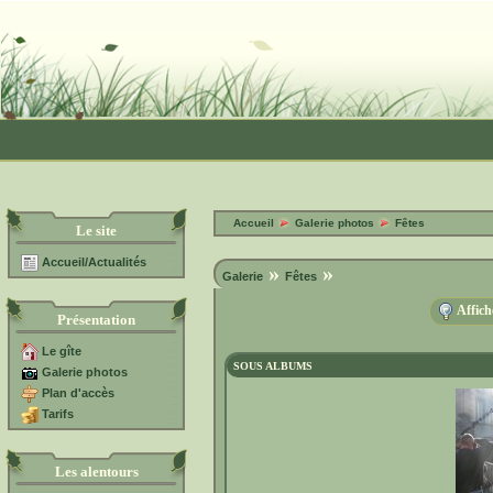
Accueil
Galerie photos
Fêtes
Le site
Accueil/Actualités
»
»
Galerie
Fêtes
Affich
Présentation
Le gîte
SOUS ALBUMS
Galerie photos
Plan d'accès
Tarifs
Les alentours