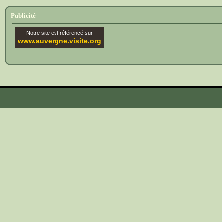
Publicité
Notre site est référencé sur
www.auvergne.visite.org