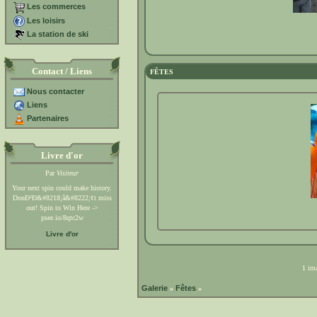
Les commerces
Les loisirs
La station de ski
Contact / Liens
FÊTES
Nous contacter
Liens
Partenaires
Livre d'or
Par
Visiteur
Your next spin could make history.
DonÐ²Ð&#8218;â&#8222;¢t miss
out! Spin to Win Here ->
psee.io/8qtc2w
Livre d'or
1 ima
Galerie
Fêtes
»
»