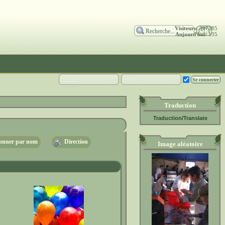
Visiteurs:
307385
Aujourd'hui:
135
Traduction
Traduction/Translate
nner par nom
Direction
Image aléatoire