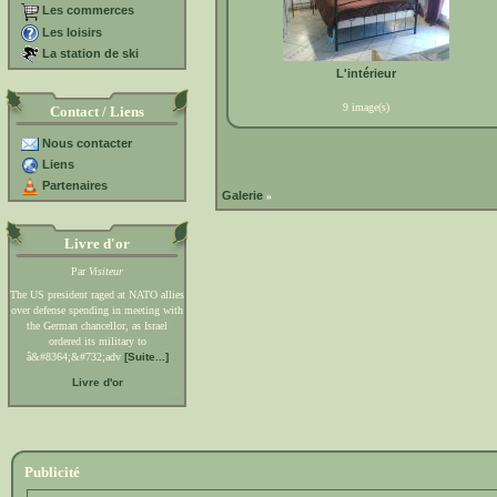
Les commerces
Les loisirs
La station de ski
L'intérieur
9 image(s)
Contact / Liens
Nous contacter
Liens
Partenaires
Galerie
»
Livre d'or
Par
Visiteur
The US president raged at NATO allies
over defense spending in meeting with
the German chancellor, as Israel
ordered its military to
â&#8364;&#732;adv
[Suite...]
Livre d'or
Publicité