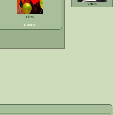
Galerie
Fêtes
17 image(s)