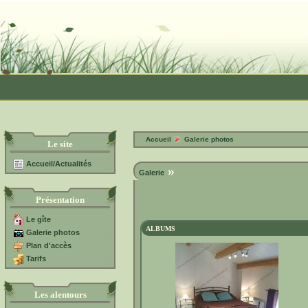
Accueil
Galerie photos
Le site
Accueil/Actualités
»
Galerie
Présentation
Le gîte
ALBUMS
Galerie photos
Plan d'accès
Tarifs
Les alentours