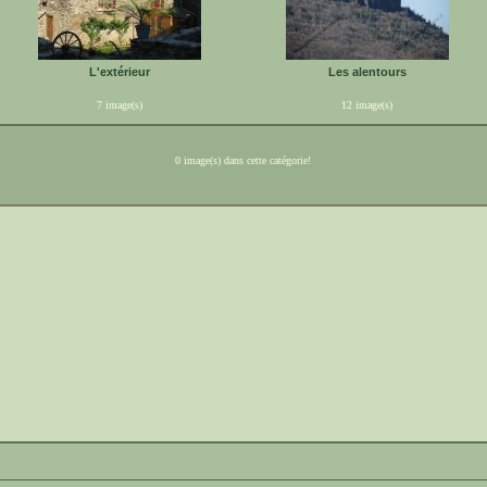
L'extérieur
Les alentours
7 image(s)
12 image(s)
0 image(s) dans cette catégorie!