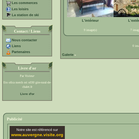
Les commerces
Les loisirs
La station de ski
L'intérieur
L'exté
9 image(s)
7 imag
Contact / Liens
Nous contacter
Liens
0 ima
Partenaires
Galerie
»
Livre d'or
Par
Visiteur
Eto ofica merch ori x030 gite-rural-de-
chalet.fr
Livre d'or
Publicité
Notre site est référencé sur
www.auvergne.visite.org