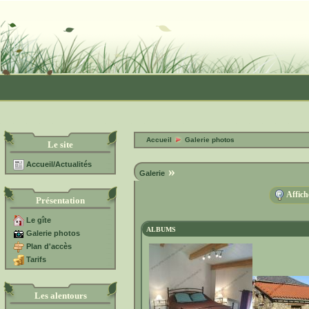
Accueil
Galerie photos
Le site
Accueil/Actualités
»
Galerie
Affich
Présentation
Le gîte
ALBUMS
Galerie photos
Plan d'accès
Tarifs
Les alentours