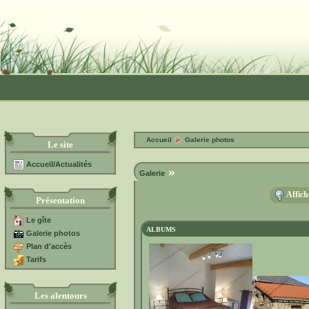
Accueil
Galerie photos
Le site
Accueil/Actualités
»
Galerie
Affich
Présentation
Le gîte
ALBUMS
Galerie photos
Plan d'accès
Tarifs
Les alentours