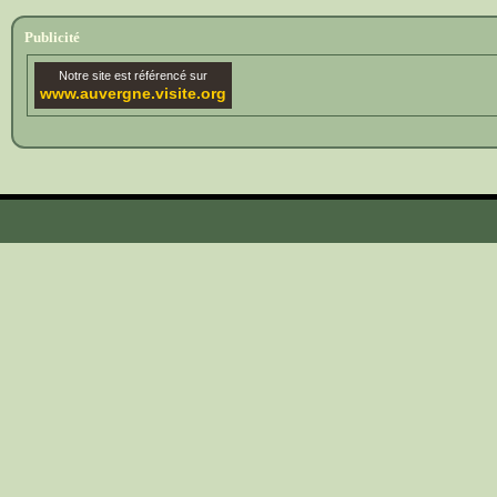
Publicité
Notre site est référencé sur
www.auvergne.visite.org