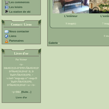
Les commerces
Les loisirs
La station de ski
L'intérieur
L'exté
9 image(s)
7 imag
Contact / Liens
Nous contacter
Liens
0 ima
Partenaires
Galerie
»
Livre d'or
Par
Visiteur
<b>
Ð&#8220;Ð»Ð°Ð²Ð½Ñ&#8249;Ð¹
Ð²Ñ&#8230;Ð¾Ð´ Ð¸ Ð
´ÐµÐ½Ñ&#338;Ð³Ð¸ >
<a href="mega-app.cc">mega Ð
´ÐµÐ½Ñ&#338;Ð³Ð¸
Ð²Ñ&#8230;Ð¾Ð´</a></b>
<p>Ð&#
[Suite...]
Livre d'or