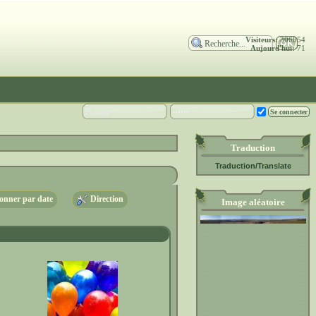
Visiteurs:
306854
Aujourd'hui:
71
Traduction
Traduction/Translate
nner par date
Direction
Image aléatoire