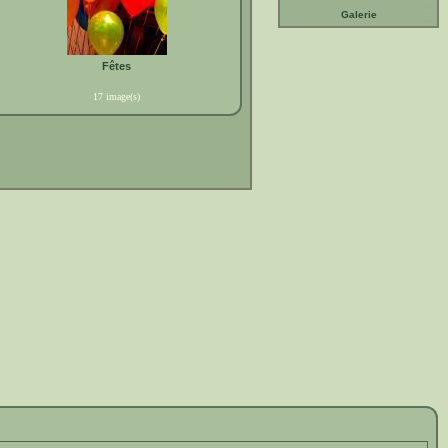
Galerie
Fêtes
17 image(s)