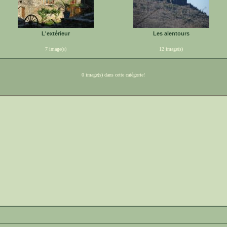
L'extérieur
Les alentours
7 image(s)
12 image(s)
0 image(s) dans cette catégorie!