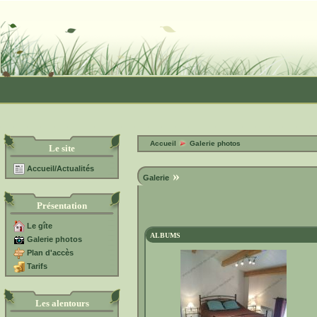
Accueil
Galerie photos
Le site
Accueil/Actualités
»
Galerie
Présentation
Le gîte
ALBUMS
Galerie photos
Plan d'accès
Tarifs
Les alentours