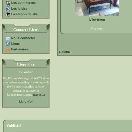
Les commerces
Les loisirs
La station de ski
L'intérieur
9 image(s)
Contact / Liens
Nous contacter
Liens
Partenaires
Galerie
»
Livre d'or
Par
Visiteur
The US president raged at NATO allies
over defense spending in meeting with
the German chancellor, as Israel
ordered its military to
â&#8364;&#732;adv
[Suite...]
Livre d'or
Publicité